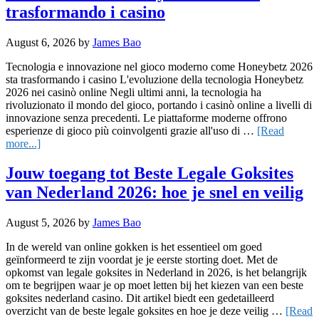
en
trasformando i casino
liv
spe
August 6, 2026
by
James Bao
bij
Bes
Tecnologia e innovazione nel gioco moderno come Honeybetz 2026
Onl
sta trasformando i casino L'evoluzione della tecnologia Honeybetz
Cas
2026 nei casinò online Negli ultimi anni, la tecnologia ha
Zo
rivoluzionato il mondo del gioco, portando i casinò online a livelli di
Cr
innovazione senza precedenti. Le piattaforme moderne offrono
in
esperienze di gioco più coinvolgenti grazie all'uso di …
[Read
about
more...]
Tecnologia
e
Jouw toegang tot Beste Legale Goksites
innovazione
van Nederland 2026: hoe je snel en veilig
nel
gioco
moderno
August 5, 2026
by
James Bao
come
Honeybetz
In de wereld van online gokken is het essentieel om goed
2026
geïnformeerd te zijn voordat je je eerste storting doet. Met de
sta
opkomst van legale goksites in Nederland in 2026, is het belangrijk
trasformando
om te begrijpen waar je op moet letten bij het kiezen van een beste
i
goksites nederland casino. Dit artikel biedt een gedetailleerd
casino
overzicht van de beste legale goksites en hoe je deze veilig …
[Read