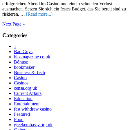
sicuri
erfolgreichen Abend im Casino und einem schnellen Verlust
nel
ausmachen. Setzen Sie sich ein festes Budget, das Sie bereit sind zu
2026
about
riskieren, …
[Read more...]
Hochwertige
Next Page »
Tipps
für
Primary
Categories
High
Roller
Sidebar
im
1
Casino
Bad Guys
So
biosmagazine.co.uk
maximieren
Bónusz
Sie
bookmaker
Ihre
Business & Tech
Gewinne
Casino
Casinos
censa.org.uk
Current Affairs
Education
Entertainment
fast withdraw casino
Featured
Food
greekembassy.org.uk
Gxbet