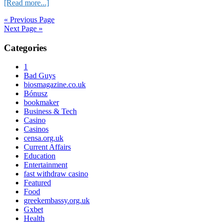
about
[Read more...]
Recenzja
« Previous Page
kasyna
Next Page »
Mostbet
2026
Primary
Categories
Sidebar
1
Bad Guys
biosmagazine.co.uk
Bónusz
bookmaker
Business & Tech
Casino
Casinos
censa.org.uk
Current Affairs
Education
Entertainment
fast withdraw casino
Featured
Food
greekembassy.org.uk
Gxbet
Health