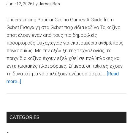
June 12, 2026
by
James Bao
Understanding Popular Casino Games A Guide from
Gxbet Εισαγωγή στα Gxbet παιχνίδια καζίνο Τα καζίνο
αποτελούν έναν από τους πιο δημοφιλείς
προορισμούς ψυχαγωγίας για εκατομμύρια ανθρώπους
παγκοσμίως. Με την εξέλιξη της τεχνολογίας, τα
παιχνίδια καζίνο έχουν εξελιχθεί σε πολύπλοκες και
εντυπωσιακές πλατφόρμες. Σήμερα, οι παίκτες έχουν
τη δυνατότητα να επιλέξουν ανάμεσα σε μια …
[Read
about
more...]
Understanding
Popular
Casino
Games
Primary
CATEGORIES
A
Sidebar
Guide