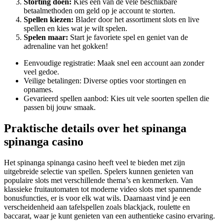
Storting doen:
Kies een van de vele beschikbare
betaalmethoden om geld op je account te storten.
Spellen kiezen:
Blader door het assortiment slots en live
spellen en kies wat je wilt spelen.
Spelen maar:
Start je favoriete spel en geniet van de
adrenaline van het gokken!
Eenvoudige registratie: Maak snel een account aan zonder
veel gedoe.
Veilige betalingen: Diverse opties voor stortingen en
opnames.
Gevarieerd spellen aanbod: Kies uit vele soorten spellen die
passen bij jouw smaak.
Praktische details over het spinanga
spinanga casino
Het spinanga spinanga casino heeft veel te bieden met zijn
uitgebreide selectie van spellen. Spelers kunnen genieten van
populaire slots met verschillende thema’s en kenmerken. Van
klassieke fruitautomaten tot moderne video slots met spannende
bonusfuncties, er is voor elk wat wils. Daarnaast vind je een
verscheidenheid aan tafelspellen zoals blackjack, roulette en
baccarat, waar je kunt genieten van een authentieke casino ervaring.