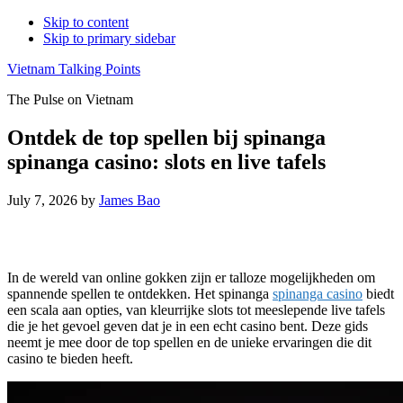
Skip to content
Skip to primary sidebar
Vietnam Talking Points
The Pulse on Vietnam
Ontdek de top spellen bij spinanga
spinanga casino: slots en live tafels
July 7, 2026
by
James Bao
In de wereld van online gokken zijn er talloze mogelijkheden om
spannende spellen te ontdekken. Het spinanga
spinanga casino
biedt
een scala aan opties, van kleurrijke slots tot meeslepende live tafels
die je het gevoel geven dat je in een echt casino bent. Deze gids
neemt je mee door de top spellen en de unieke ervaringen die dit
casino te bieden heeft.