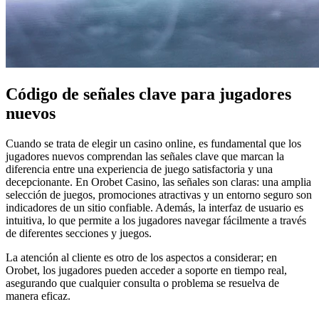
Código de señales clave para jugadores
nuevos
Cuando se trata de elegir un casino online, es fundamental que los
jugadores nuevos comprendan las señales clave que marcan la
diferencia entre una experiencia de juego satisfactoria y una
decepcionante. En Orobet Casino, las señales son claras: una amplia
selección de juegos, promociones atractivas y un entorno seguro son
indicadores de un sitio confiable. Además, la interfaz de usuario es
intuitiva, lo que permite a los jugadores navegar fácilmente a través
de diferentes secciones y juegos.
La atención al cliente es otro de los aspectos a considerar; en
Orobet, los jugadores pueden acceder a soporte en tiempo real,
asegurando que cualquier consulta o problema se resuelva de
manera eficaz.