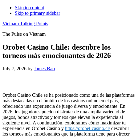
Skip to content
Skip to primary sidebar
Vietnam Talking Points
The Pulse on Vietnam
Orobet Casino Chile: descubre los
torneos más emocionantes de 2026
July 7, 2026
by
James Bao
Orobet Casino Chile se ha posicionado como una de las plataformas
más destacadas en el ámbito de los casinos online en el país,
ofreciendo una experiencia de juego diversa y emocionante. En
2026, los jugadores pueden disfrutar de una amplia variedad de
juegos, bonos atractivos y torneos que elevan la experiencia al
siguiente nivel. A continuación, exploramos cómo maximizar tu
experiencia en Orobet Casino y
https://orobet-casino.cl/
descubrir
los torneos más emocionantes que la plataforma tiene para ofrecer.