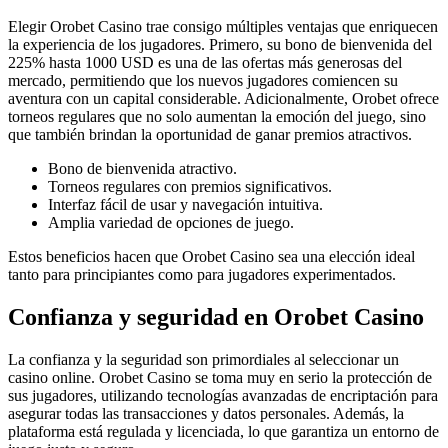
Elegir Orobet Casino trae consigo múltiples ventajas que enriquecen
la experiencia de los jugadores. Primero, su bono de bienvenida del
225% hasta 1000 USD es una de las ofertas más generosas del
mercado, permitiendo que los nuevos jugadores comiencen su
aventura con un capital considerable. Adicionalmente, Orobet ofrece
torneos regulares que no solo aumentan la emoción del juego, sino
que también brindan la oportunidad de ganar premios atractivos.
Bono de bienvenida atractivo.
Torneos regulares con premios significativos.
Interfaz fácil de usar y navegación intuitiva.
Amplia variedad de opciones de juego.
Estos beneficios hacen que Orobet Casino sea una elección ideal
tanto para principiantes como para jugadores experimentados.
Confianza y seguridad en Orobet Casino
La confianza y la seguridad son primordiales al seleccionar un
casino online. Orobet Casino se toma muy en serio la protección de
sus jugadores, utilizando tecnologías avanzadas de encriptación para
asegurar todas las transacciones y datos personales. Además, la
plataforma está regulada y licenciada, lo que garantiza un entorno de