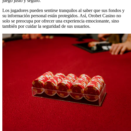
juego justo y seguro.
Los jugadores pueden sentirse tranquilos al saber que sus fondos y
su información personal están protegidos. Así, Orobet Casino no
solo se preocupa por ofrecer una experiencia emocionante, sino
también por cuidar la seguridad de sus usuarios.