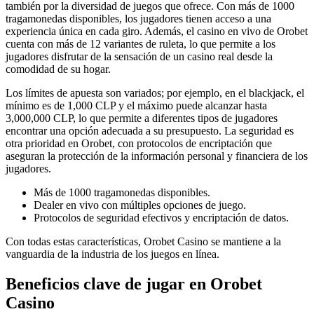
también por la diversidad de juegos que ofrece. Con más de 1000
tragamonedas disponibles, los jugadores tienen acceso a una
experiencia única en cada giro. Además, el casino en vivo de Orobet
cuenta con más de 12 variantes de ruleta, lo que permite a los
jugadores disfrutar de la sensación de un casino real desde la
comodidad de su hogar.
Los límites de apuesta son variados; por ejemplo, en el blackjack, el
mínimo es de 1,000 CLP y el máximo puede alcanzar hasta
3,000,000 CLP, lo que permite a diferentes tipos de jugadores
encontrar una opción adecuada a su presupuesto. La seguridad es
otra prioridad en Orobet, con protocolos de encriptación que
aseguran la protección de la información personal y financiera de los
jugadores.
Más de 1000 tragamonedas disponibles.
Dealer en vivo con múltiples opciones de juego.
Protocolos de seguridad efectivos y encriptación de datos.
Con todas estas características, Orobet Casino se mantiene a la
vanguardia de la industria de los juegos en línea.
Beneficios clave de jugar en Orobet
Casino